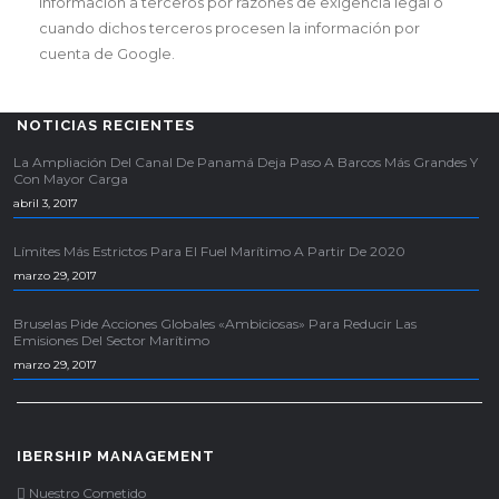
información a terceros por razones de exigencia legal o
cuando dichos terceros procesen la información por
cuenta de Google.
NOTICIAS RECIENTES
La Ampliación Del Canal De Panamá Deja Paso A Barcos Más Grandes Y
Con Mayor Carga
abril 3, 2017
Límites Más Estrictos Para El Fuel Marítimo A Partir De 2020
marzo 29, 2017
Bruselas Pide Acciones Globales «ambiciosas» Para Reducir Las
Emisiones Del Sector Marítimo
marzo 29, 2017
IBERSHIP MANAGEMENT
Nuestro Cometido